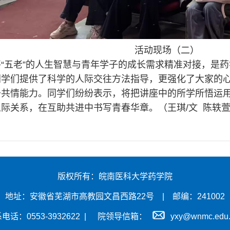
活动现场（二）
“五老”的人生智慧与青年学子的成长需求精准对接，是药
同学们提供了科学的人际交往方法指导，更强化了大家的
升共情能力。同学们纷纷表示，将把讲座中的所学所悟运
际关系，在互助共进中书写青春华章。（王琪/文 陈轶萱
版权所有：皖南医科大学药学院
地址：安徽省芜湖市高教园文昌西路22号 | 邮编：241002
01
of
02
电话：0553-3932622 |
院领导信箱：
yxy@wnmc.edu