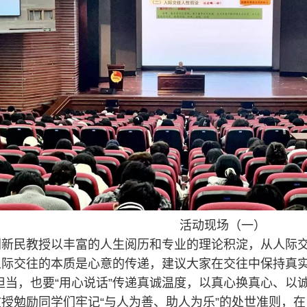
活动现场（一）
刘新民教授以丰富的人生阅历和专业的理论积淀，从人际
人际交往的本质是心意的传递，建议大家在交往中保持真实
担当，也要“用心说话”传递真诚温度，以真心换真心、以
授勉励同学们牢记“与人为善、助人为乐”的处世准则，