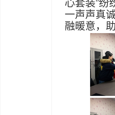
心套装”纷
一声声真
融暖意，