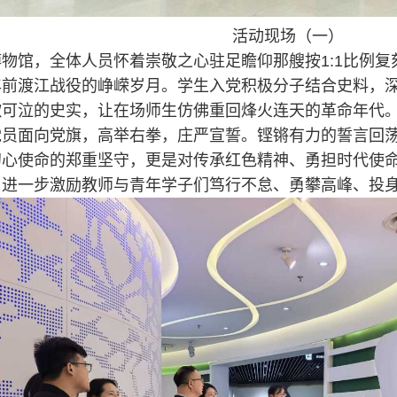
活动现场（一）
物馆，全体人员怀着崇敬之心驻足瞻仰那艘按1:1比例复
年前渡江战役的峥嵘岁月。学生入党积极分子结合史料，
歌可泣的史实，让在场师生仿佛重回烽火连天的革命年代
党员面向党旗，高举右拳，庄严宣誓。铿锵有力的誓言回
初心使命的郑重坚守，更是对传承红色精神、勇担时代使
，进一步激励教师与青年学子们笃行不怠、勇攀高峰、投